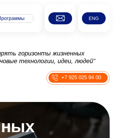
Программы
ENG
ирять горизонты жизненных
 новые технологии, идеи, людей"
+7 925 025 94 00
нных