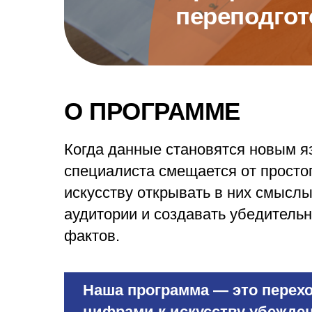
переподгот
О ПРОГРАММЕ
Когда данные становятся новым я
специалиста смещается от просто
искусству открывать в них смысл
аудитории и создавать убедительн
фактов.
Наша программа — это перехо
цифрами к искусству убежден