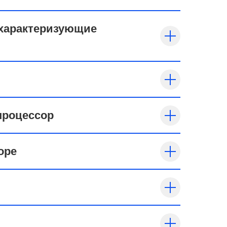
 характеризующие
процессор
оре