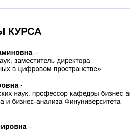
Ы КУРСА
аминовна
–
аук, заместитель директора
ных в цифровом пространстве»
овна -
ских наук, профессор кафедры бизнес-
та и бизнес-анализа Финуниверситета
мировна
–