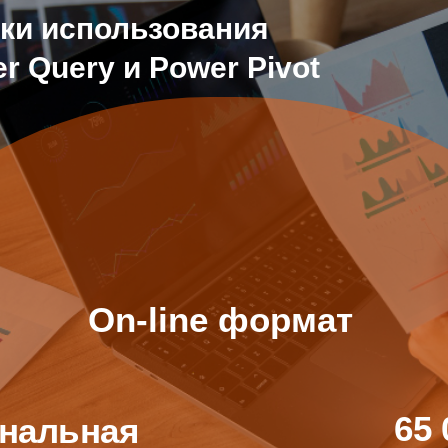
ки использования
 Query и Power Pivot
On-line формат
65 
нальная