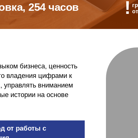
!
овка, 254 часов
гр
от
зыком бизнеса, ценность
го владения цифрами к
ы, управлять вниманием
ые истории на основе
д от работы с
ия.