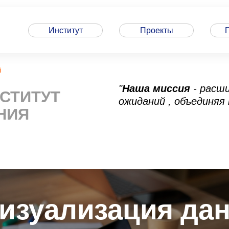
Институт
Проекты
й
"
Наша миссия
- расш
СТИТУТ
ожиданий , объединяя
НИЯ
визуализация да