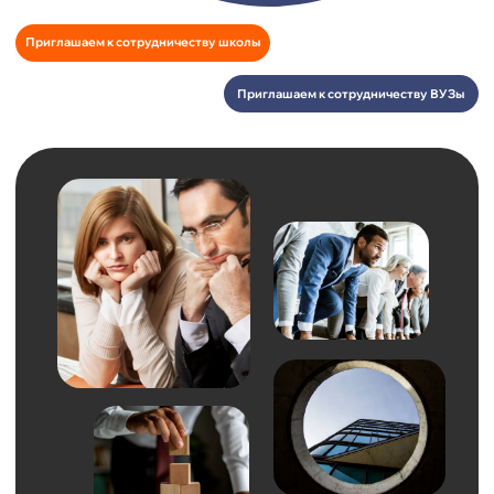
В условиях постоянно меняющегося рынка труда и
стремительного развития технологий качественное и
непрерывное обучение сотрудников становится не
просто желанием, а экономической необходимостью для
каждой компании. Мы понимаем, что успешное развитие
бизнеса напрямую зависит от квалификации и навыков
вашей команды.
Давайте знакомиться
ИНЖЕНЕРОВ
Системное модельное решение,
раскрывающее новый подход к
массовому обучению и
воспитанию инженерных кадров
ШКОЛА
ЗНАКОМИТЬСЯ С ПРОЕКТОМ