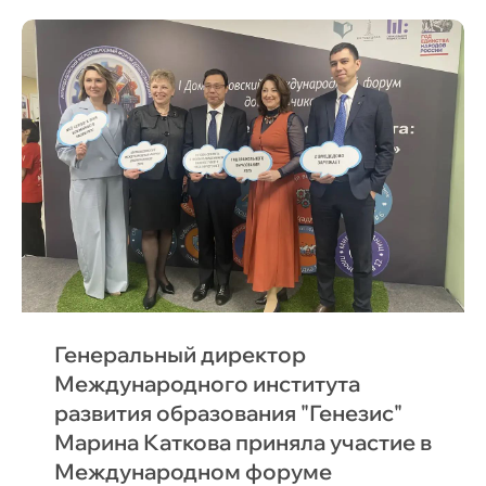
Если у Вас есть вопросы, идеи, пожелания, запрос
на консультацию, оставьте свой телефон
Мы свяжемся с Вами в
+7
ближайшее время
Институт
Проекты
Объединяем лучшие
Программы
Стратегия
образовательные
практики России и мира
Контакты
Школам
119049, Москва,
ВУЗам
ул. Шаболовка, д. 2
Организациям
+7 (925)025 94 00
ENG
Генеральный директор
Международного института
развития образования "Генезис"
Марина Каткова приняла участие в
Международном форуме