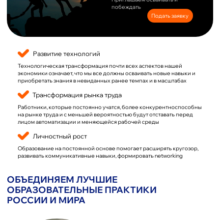
Трансформация рынка труда
Работники, которые постоянно учатся, более конкурентноспособны
на рынке труда и с меньшей вероятностью будут отставать перед
лицом автоматизации и меняющейся рабочей среды
Личностный рост
Образование на постоянной основе помогает расширять кругозор,
развивать коммуникативные навыки, формировать networking
ОБЪЕДИНЯЕМ ЛУЧШИЕ
ОБРАЗОВАТЕЛЬНЫЕ ПРАКТИКИ
РОССИИ И МИРА
"
Мы открыты к партнёрству с российскими
и зарубежными образовательными
организациями, выстраивая непрерывную
образовательную вертикаль от школы до
ВУЗа.
Наша цель — создать синергию
академических знаний, инновационных
методик и практико-ориентированных
решений, отвечающих вызовам
современного рынка, обеспечивая
быстрое и эффективное внедрение
инноваций