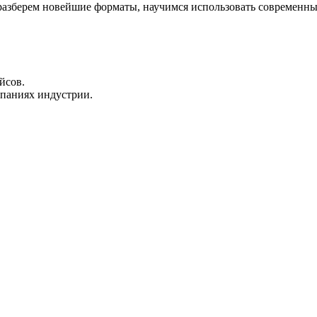
ы разберем новейшие форматы, научимся использовать современн
йсов.
мпаниях индустрии.